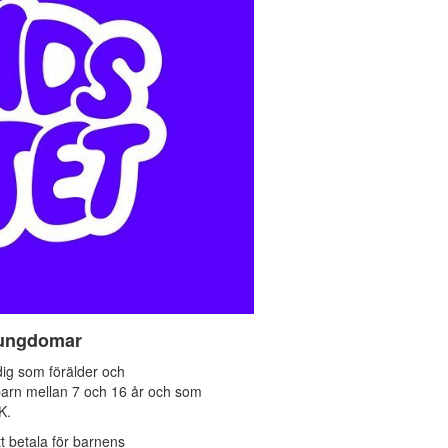
h ungdomar
dig som förälder och
 barn mellan 7 och 16 år och som
K.
t betala för barnens