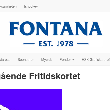
erksamheten
Ishockey
kta oss
Sponsorer
Myclub
Fonder
HSK Grafiska prof
ående Fritidskortet