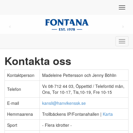
Toggl
navig
Toggl
navig
Kontakta oss
Kontaktperson
Madeleine Pettersson och Jenny Böhlin
Vx 08-712 44 03, Öppettid / Telefontid mån,
Telefon
Ons, Tor 10-17, Tis,10-19, Fre 10-15
E-mail
kansli@hanvikenssk.se
Hemmaarena
Trollbäckens IP/Fontanahallen |
Karta
Sport
- Flera idrotter -