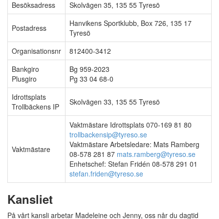
Besöksadress
Skolvägen 35, 135 55 Tyresö
Hanvikens Sportklubb, Box 726, 135 17
Postadress
Tyresö
Organisationsnr
812400-3412
Bankgiro
Bg 959-2023
Plusgiro
Pg 33 04 68-0
Idrottsplats
Skolvägen 33, 135 55 Tyresö
Trollbäckens IP
Vaktmästare Idrottsplats 070-169 81 80
trollbackensip@tyreso.se
Vaktmästare Arbetsledare: Mats Ramberg
Vaktmästare
08-578 281 87
mats.ramberg@tyreso.se
Enhetschef: Stefan Fridén 08-578 291 01
stefan.friden@tyreso.se
Kansliet
På vårt kansli arbetar Madeleine och Jenny, oss når du dagtid