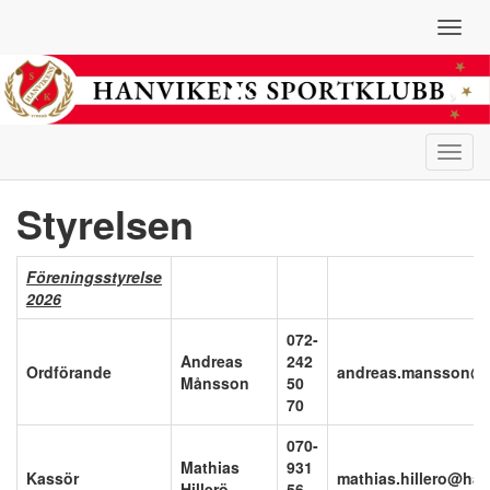
Toggl
navig
Toggl
navig
Styrelsen
Föreningsstyrelse
2026
072-
Andreas
242
Ordförande
andreas.mansson@h
Månsson
50
70
070-
Mathias
931
Kassör
mathias.hillero@ha
Hillerö
56