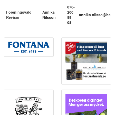
070-
Föreningsvald
Annika
200
annika.nilsso@hanv
Revisor
Nilsson
89
08