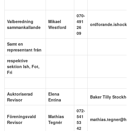
070-
Valberedning
Mikael
491
ordforande.ishocke
sammankallande
Westford
26
09
Samt en
representant från
respektive
sektion Ish, Fot,
Fri
Auktoriserad
Elena
Baker Tilly Stockho
Revisor
Entina
072-
Föreningsvald
Mathias
541
mathias.tegner@han
Revisor
Tegnér
53
42