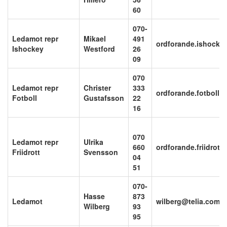
60
070-
Ledamot repr
Mikael
491
ordforande.ishocke
Ishockey
Westford
26
09
070
Ledamot repr
Christer
333
ordforande.fotboll
Fotboll
Gustafsson
22
16
070
Ledamot repr
Ulrika
660
ordforande.friidrot
Friidrott
Svensson
04
51
070-
Hasse
873
Ledamot
wilberg@telia.com
Wilberg
93
95