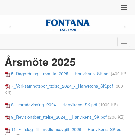
Toggl
navig
Toggl
navig
Årsmöte 2025
5_Dagordning__rsm_te_2025_-_Hanvikens_SK.pdf
(400 KB)
7_Verksamhetsber_ttelse_2024_-_Hanvikens_SK.pdf
(600
KB)
8__rsredovisning_2024_-_Hanvikens_SK.pdf
(1000 KB)
9_Revisionsber_ttelse_2024_-_Hanvikens_SK.pdf
(200 KB)
11_F_rslag_till_medlemsavgift_2026_-_Hanvikens_SK.pdf