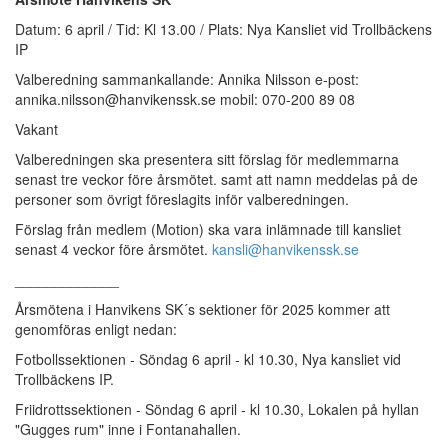
Datum: 6 april / Tid: Kl 13.00 / Plats: Nya Kansliet vid Trollbäckens
IP
Valberedning sammankallande: Annika Nilsson e-post:
annika.nilsson@hanvikenssk.se mobil: 070-200 89 08
Vakant
Valberedningen ska presentera sitt förslag för medlemmarna
senast tre veckor före årsmötet. samt att namn meddelas på de
personer som övrigt föreslagits inför valberedningen.
Förslag från medlem (Motion) ska vara inlämnade till kansliet
senast 4 veckor före årsmötet.
kansli@hanvikenssk.se
_____________
Årsmötena i Hanvikens SK´s sektioner för 2025 kommer att
genomföras enligt nedan:
Fotbollssektionen - Söndag 6 april - kl 10.30, Nya kansliet vid
Trollbäckens IP.
Friidrottssektionen - Söndag 6 april - kl 10.30, Lokalen på hyllan
"Gugges rum" inne i Fontanahallen.