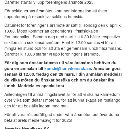
Därefter startar vi upp föreningens årsmöte 2025.
För sektionernas årsmöten kommer information att även
uppdateras på respektive sektions hemsida.
Datumet för föreningens årsmöte är satt till söndag den 6 april kl
13.00. Mötet kommer att genomföras i fritidslokalen i
Fontanahallen. Samma dag med start kl 10.30 håller respektive
sektion sina sektionsårsmöten. Runt kl 12.00 samlas vi för att
mingla en stund och för att äta en gemensam lunch tillsammans.
Därefter kl 13.00 startar vi upp föreningens årsmöte.
För dig som önskar komma till våra årsmöten behöver du
göra en anmälan till
kansli@hanvikenssk.se
. Anmälan görs
senast kl 12:00, fredag den 28 mars. I din anmälan meddelar
du vilka möten du önskar besöka och om du önskar äta
lunch. Meddela ev specialkost.
Anledningen till anmälningskravet är för att vi ska ha kännedom
över vilka som deltar i mötena, för att kunna skapa en röstlängd
och för att beställa lagom med mat.
För att vara röstberättigad under våra årsmöten behöver du ha
betalat årets medlemsavgift för 2025!
Årsmöte Hanvikens SK