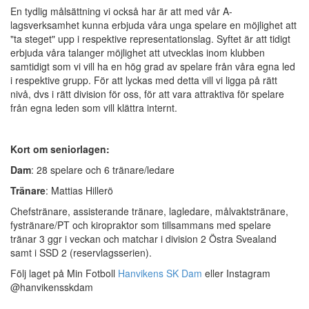
En tydlig målsättning vi också har är att med vår A-
lagsverksamhet kunna erbjuda våra unga spelare en möjlighet att
"ta steget" upp i respektive representationslag. Syftet är att tidigt
erbjuda våra talanger möjlighet att utvecklas inom klubben
samtidigt som vi vill ha en hög grad av spelare från våra egna led
i respektive grupp. För att lyckas med detta vill vi ligga på rätt
nivå, dvs i rätt division för oss, för att vara attraktiva för spelare
från egna leden som vill klättra internt.
Kort om seniorlagen:
Dam
: 28 spelare och 6 tränare/ledare
Tränare
: Mattias Hillerö
Chefstränare, assisterande tränare, lagledare, målvaktstränare,
fystränare/PT och kiropraktor som tillsammans med spelare
tränar 3 ggr i veckan och matchar i division 2 Östra Svealand
samt i SSD 2 (reservlagsserien).
Följ laget på Min Fotboll
Hanvikens SK Dam
eller Instagram
@hanvikensskdam