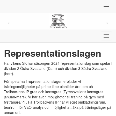
Toggl
navig
Toggl
navig
Representationslagen
Hanvikens SK har säsongen 2024 representationslag som spelar i
division 2 Östra Svealand (Dam) och division 3 Södra Svealand
(herr).
För spelarna i representationslagen erbjuder vi
träningsmöjligheter på prime time plantider året om på
Trollbäckens IP gräs och konstgräs (Tyresövallens konstgräs
januari-mars). Vi har även möjligheter till träning på gym med
fystränare/PT. På Trollbäckens IP har vi eget omklädningsrum,
teorirum för VEO-analys och möjlighet att åka på träningsläger på
annan ort.