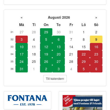
«
Augusti 2026
»
Må
Ti
On
To
Fr
Lö
Sö
27
28
29
30
31
1
2
31
3
4
5
6
7
8
9
32
10
11
12
13
14
15
16
33
17
18
19
20
21
22
23
34
24
25
26
27
28
29
30
35
31
1
2
3
4
5
6
36
Till kalendern