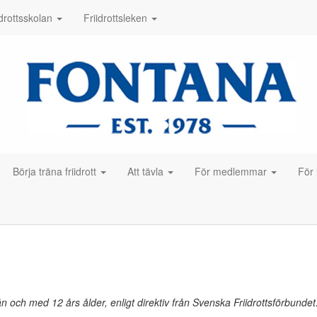
idrottsskolan
Friidrottsleken
Börja träna friidrott
Att tävla
För medlemmar
För
n och med 12 års ålder, enligt direktiv från Svenska Friidrottsförbundet