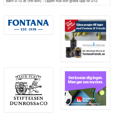
Barn 0-12 år (fre-sön) - Öppet hus och gratis upp till U12