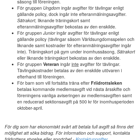
säsong till föreningen.
För gruppen
Ungdom
ingår avgifter för tävlingar enligt
gällande policy, dock ingår inte efteranmälningsavgifter.
Sätrakort,
liknande träningskort samt
efteranmälningsavgifter bekostas av den enskilde.
För gruppen
Junior
ingår avgifter för tävlingar enligt
gällande policy (tävlingar såsom Världsungdomsspelen och
liknande samt kostnader för efteranmälningsavgifter ingår
inte). Träningskort på gym under inomhussäsong,
Sätrakort
eller liknande träningskort bekostas av den enskilde.
För gruppen
Veteran
ingår
inte
avgifter för tävlingar.
Tävlingskostnader betalas av den enskilde utövaren i
efterhand till föreningen.
För barn som vill fortsätta träna efter
Friidrottsleken
betalas kommande medlemsavgift vid nästa årsskifte och
föreningens vanliga aviseringen av medlemsavgiften samt
en reducerad sektionsavgift på 500 kr för inomhusperioden
oktober-april.
För dig som har ekonomiskt svårt att betala full avgift så finns det
möjlighet att söka bidrag. För information och support, kontakta
friidrottens styrelse eller sportchef -
Kontaktuppgifter
.