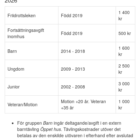
1 400
Friidrottsleken
Född 2019
kr
Fortsättningsavgift
Född 2019
500 kr
inomhus
1 600
Barn
2014 - 2018
kr
2 500
Ungdom
2009 - 2013
kr
3 000
Junior
2002 - 2008
kr
Motion +20 år. Veteran
1 000
Veteran/Motion
+35 år
kr
För gruppen
Barn
ingår deltagande/avgift i en extern
barntävling
Öppet hus
. Tävlingskostnader utöver det
betalas av den enskilde utövaren i efterhand efter avslutad