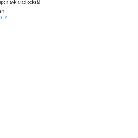
scupen avklarad också!
är!
0Tf/