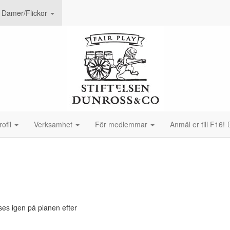
Damer/Flickor
ofil
Verksamhet
För medlemmar
Anmäl er till F16!
es igen på planen efter