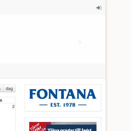
a
dag
n
2