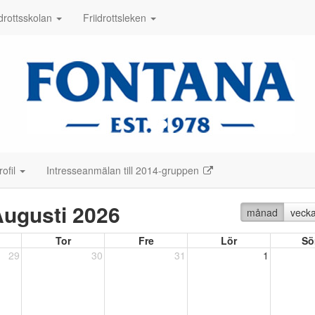
idrottsskolan
Friidrottsleken
ofil
Intresseanmälan till 2014-gruppen
ugusti 2026
månad
veck
Tor
Fre
Lör
Sö
29
30
31
1