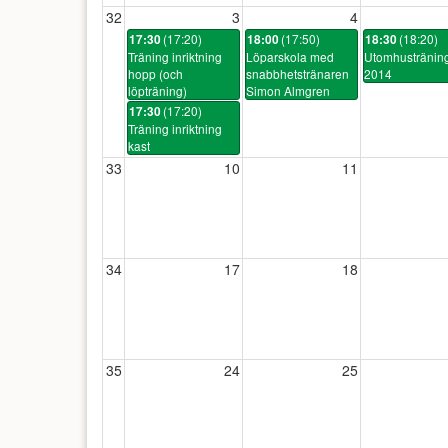
32
3
4
(17:20)
(17:50)
(18:20)
17:30
18:00
18:30
Träning inriktning
Löparskola med
Utomhustränin
hopp (och
snabbhetstränaren
2014
löpträning)
Simon Almgren
(17:20)
17:30
Träning inriktning
kast
33
10
11
34
17
18
35
24
25