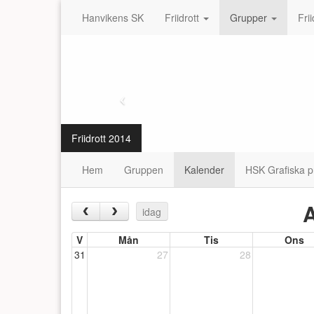
Hanvikens SK
Friidrott
Grupper
Fri
Friidrott 2014
Hem
Gruppen
Kalender
HSK Grafiska pr
A
‹
›
idag
V
Mån
Tis
Ons
31
27
28