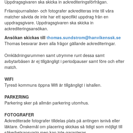
Uppdragsgivaren ska skicka in ackrediteringsförfrågan.
Frilansjournalister- och fotografer ackrediteras inte till våra
matcher såvida de inte har ett specifikt uppdrag från en
uppdragsgivare. Uppdragsgivaren ska skicka in
ackrediteringsansökan.
Ansökan skickas till
thomas.sundstrom@hanvikenssk.se
Thomas besvarar även alla frågor gällande ackrediteringar.
Omklädningsrummen samt utrymme runt dessa samt
avbytarbåsen är ej tillgängligt i periodpauser samt före och efter
match.
WIFI
Tyresö kommuns öppna Wifi är tillgängligt i ishallen.
PARKERING
Parkering sker på allmän parkering utomhus.
FOTOGRAFER
Ackrediterade fotografer tilldelas plats på antingen isnivå eller
läktare. Önskemål om placering skickas så tidigt som möjligt till
säkerhetsansvarig men kan inte garanteras.