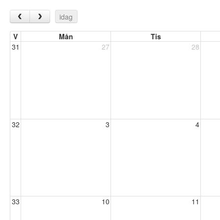
‹
›
idag
V
Mån
Tis
31
27
28
32
3
4
33
10
11