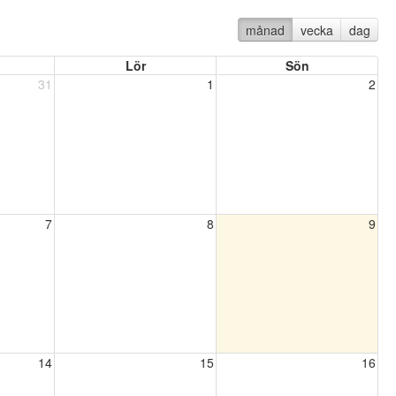
månad
vecka
dag
Lör
Sön
31
1
2
7
8
9
14
15
16